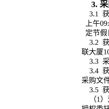
3.
3.1
获
上午09:
定节假
3.2
联大厦1
3.3
3.4
采购文
3.5
（1）
授权委