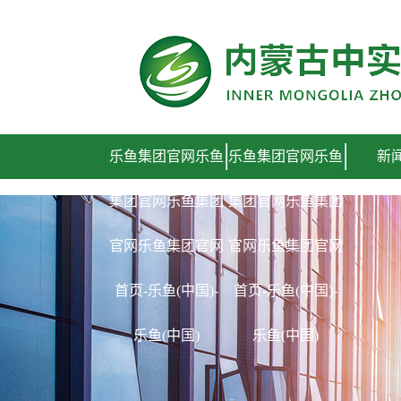
乐鱼集团官网乐鱼集团官网首页-乐鱼(中国)
乐鱼集团官网乐鱼
乐鱼集团官网乐鱼
新
集团官网乐鱼集团
集团官网乐鱼集团
官网乐鱼集团官网
官网乐鱼集团官网
首页-乐鱼(中国)-
首页-乐鱼(中国)-
乐鱼(中国)
乐鱼(中国)