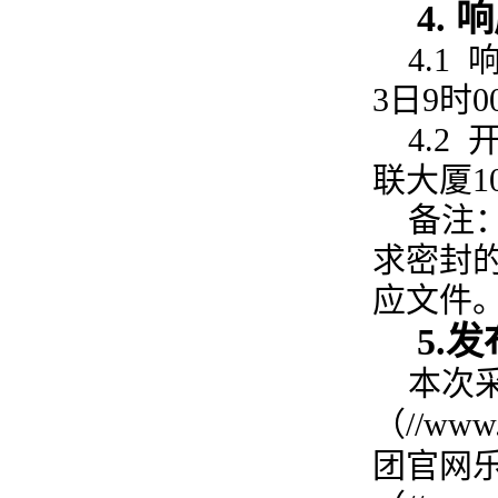
4.
4.1
3日9时0
4.2
联大厦1
备注
求密封
应文件
5.
本次
（//ww
团官网乐