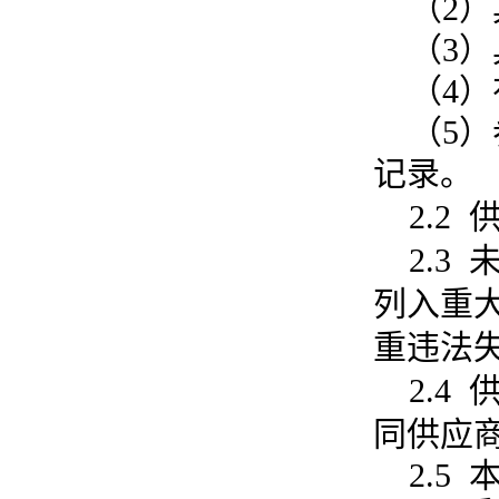
（2
（3
（4
（5
记录。
2.2
2.3
列入重
重违法
2.4
同供应
2.5