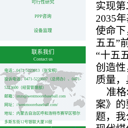
可行性研究
实现第
203
PPP咨询
使命下
设备监理
五五”
联系我们
“十五
Contact us
创造性
电话：0471-5223613（张宝桐）
质量，
投诉电话：0471-5223607（总师办）、0471-
5223600（经营管理部）
准格
邮箱：imzs@westmoorebaseball.com
案》的
网址：//westmoorebaseball.com/
地址：内蒙古自治区呼和浩特市赛罕区鄂尔
题，我
多斯东街12号银联大厦10层