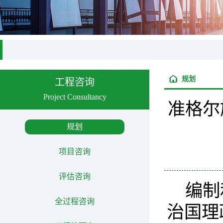
规划
工程咨询
Project Consultancy
准格尔
规划
项目咨询
评估咨询
编制
全过程咨询
治国理