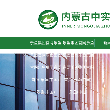
乐鱼集团官网乐鱼集团官网首页-乐鱼(中国)
乐鱼集团官网乐鱼
乐鱼集团官网乐鱼
新
集团官网乐鱼集团
集团官网乐鱼集团
官网乐鱼集团官网
官网乐鱼集团官网
首页-乐鱼(中国)-
首页-乐鱼(中国)-
乐鱼(中国)
乐鱼(中国)