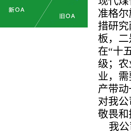
现代煤
准格尔
措研究
板，二
在“十
级；农
业，需
产带动
对我公
敬畏和
我公