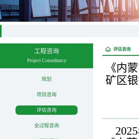
评估咨询
工程咨询
Project Consultancy
《内蒙
矿区银
规划
项目咨询
评估咨询
全过程咨询
20