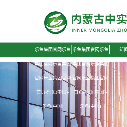
乐鱼集团官网乐鱼集团官网首页-乐鱼(中国)
乐鱼集团官网乐鱼
乐鱼集团官网乐鱼
新
集团官网乐鱼集团
集团官网乐鱼集团
官网乐鱼集团官网
官网乐鱼集团官网
首页-乐鱼(中国)-
首页-乐鱼(中国)-
乐鱼(中国)
乐鱼(中国)