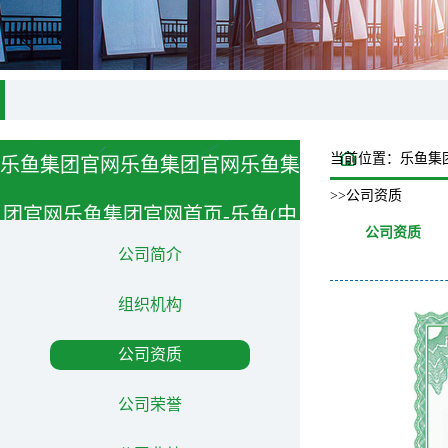
当前位置：
乐鱼集
乐鱼集团官网乐鱼集团官网乐鱼集
>>公司资质
团官网乐鱼集团官网首页-乐鱼(中
公司资质
公司简介
国)-乐鱼(中国)
About us
组织机构
公司资质
公司荣誉