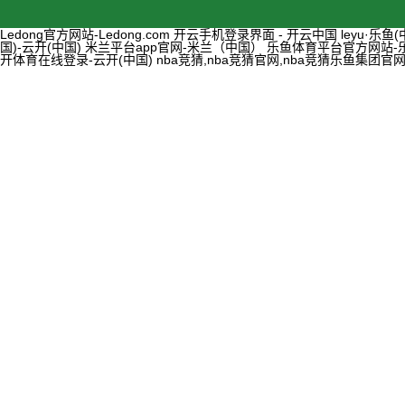
Ledong官方网站-Ledong.com
开云手机登录界面 - 开云中国
leyu·乐
国)-云开(中国)
米兰平台app官网-米兰（中国）
乐鱼体育平台官方网站-乐
开体育在线登录-云开(中国)
nba竞猜,nba竞猜官网,nba竞猜乐鱼集团