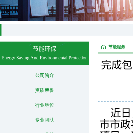
节能服务
节能环保
Energy Saving And Environmental Protection
完成包
公司简介
资质荣誉
行业地位
近日
专业团队
市市政