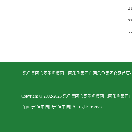
3
3
3
乐鱼集团官网乐鱼集团官网乐鱼集团官网乐鱼集团官网首页-乐鱼
Copyright © 2002-2026 乐鱼集团官网乐鱼集团官网乐鱼
首页-乐鱼(中国)-乐鱼(中国) All rights reserved.