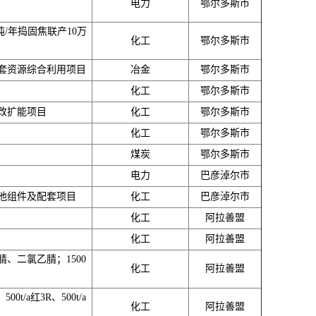
电力
鄂尔多斯市
/年捣固焦联产10万
化工
鄂尔多斯市
套资源综合利用项目
冶金
鄂尔多斯市
化工
鄂尔多斯市
改扩能项目
化工
鄂尔多斯市
化工
鄂尔多斯市
煤炭
鄂尔多斯市
电力
巴彦淖尔市
电池组件及配套项目
化工
巴彦淖尔市
化工
阿拉善盟
化工
阿拉善盟
腈、二氯乙腈；1500
化工
阿拉善盟
0t/a红3R、500t/a
化工
阿拉善盟