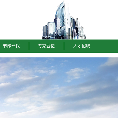
节能环保
专家登记
人才招聘