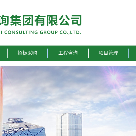
招标采购
工程咨询
项目管理