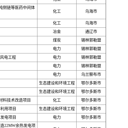
0吨侧链等医药中间体
化工
乌海市
化工
乌海市
冶金
通辽市
煤炭
锡林郭勒盟
电力
锡林郭勒盟
W风电工程
电力
锡林郭勒盟
电力
锡林郭勒盟
电力
乌兰察布市
生态建设和环境工程
鄂尔多斯市
生态建设和环境工程
鄂尔多斯市
硅材料技术改造项目
化工
鄂尔多斯市
合利用项目
生态建设和环境工程
鄂尔多斯市
用发电项目
电力
鄂尔多斯市
改造22MW余热发电项