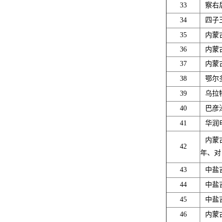
33
察右
34
四子
35
内蒙
36
内蒙
37
内蒙
38
鄂尔多
39
乌拉
40
巴彦
41
华润
内蒙古
42
年、对
43
中盐
44
中盐
45
中盐
46
内蒙