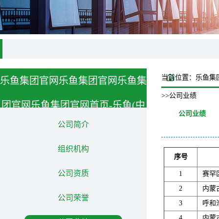
当前位置：
乐鱼集
乐鱼集团官网乐鱼集团官网乐鱼集
>>公司业绩
团官网乐鱼集团官网首页-乐鱼(中
公司业绩
公司简介
国)-乐鱼(中国)
About us
组织机构
序号
公司资质
1
赛罕
2
内蒙
公司荣誉
3
呼和
4
内蒙