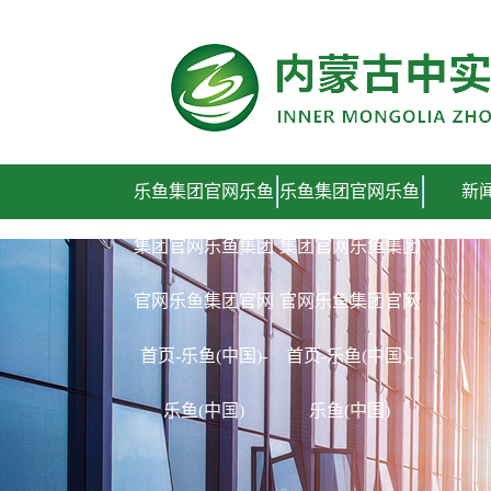
乐鱼集团官网乐鱼集团官网首页-乐鱼(中国)
乐鱼集团官网乐鱼
乐鱼集团官网乐鱼
新
集团官网乐鱼集团
集团官网乐鱼集团
官网乐鱼集团官网
官网乐鱼集团官网
首页-乐鱼(中国)-
首页-乐鱼(中国)-
乐鱼(中国)
乐鱼(中国)