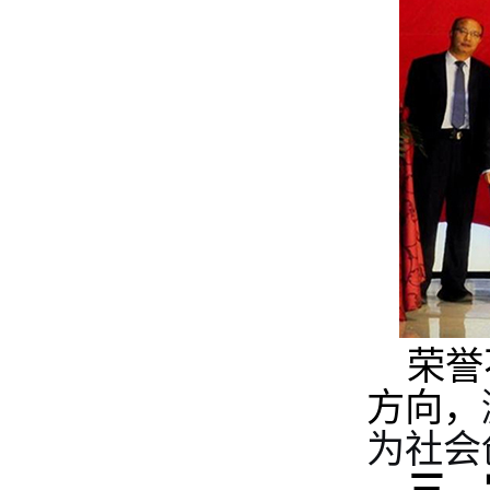
荣誉
方向，
为社会