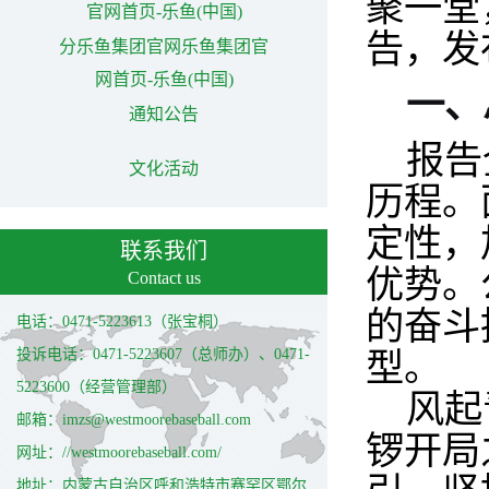
聚一堂
官网首页-乐鱼(中国)
告，发
分乐鱼集团官网乐鱼集团官
网首页-乐鱼(中国)
一、
通知公告
报告
文化活动
历程。
定性，
联系我们
优势。
Contact us
的奋斗
电话：0471-5223613（张宝桐）
投诉电话：0471-5223607（总师办）、0471-
型。
5223600（经营管理部）
风起
邮箱：imzs@westmoorebaseball.com
锣开局
网址：//westmoorebaseball.com/
地址：内蒙古自治区呼和浩特市赛罕区鄂尔