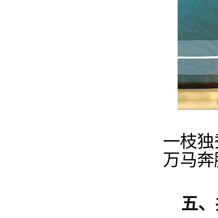
一枝独
万马奔
五、