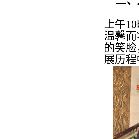
三、
上午1
温馨而
的笑脸
展历程